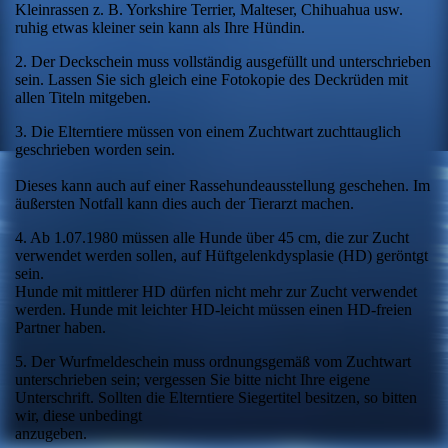
Kleinrassen z. B. Yorkshire Terrier, Malteser, Chihuahua usw.
ruhig etwas kleiner sein kann als Ihre Hündin.
2. Der Deckschein muss vollständig ausgefüllt und unterschrieben
sein. Lassen Sie sich gleich eine Fotokopie des Deckrüden mit
allen Titeln mitgeben.
3. Die Elterntiere müssen von einem Zuchtwart zuchttauglich
geschrieben worden sein.
Dieses kann auch auf einer Rassehundeausstellung geschehen. Im
äußersten Notfall kann dies auch der Tierarzt machen.
4. Ab 1.07.1980 müssen alle Hunde über 45 cm, die zur Zucht
verwendet werden sollen, auf Hüftgelenkdysplasie (HD) geröntgt
sein.
Hunde mit mittlerer HD dürfen nicht mehr zur Zucht verwendet
werden. Hunde mit leichter HD-leicht müssen einen HD-freien
Partner haben.
5. Der Wurfmeldeschein muss ordnungsgemäß vom Zuchtwart
unterschrieben sein; vergessen Sie bitte nicht Ihre eigene
Unterschrift. Sollten die Elterntiere Siegertitel besitzen, so bitten
wir, diese unbedingt
anzugeben.